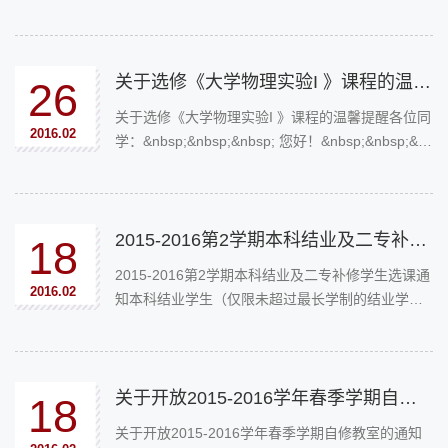
探究》请关注工程训练中心网站：engtc.sjtu.edu.cn
&nbsp; 通知公告栏；课表及上课地址请登录中心网
站---个人中心查询联...
关于选修《大学物理实验I 》课程的温馨提醒
26
关于选修《大学物理实验I 》课程的温馨提醒各位同
2016.02
学：&nbsp;&nbsp;&nbsp; 您好！&nbsp;&nbsp;&n
bsp; 选修《大学物理实验 I》的同学请注意，此次
课程的绪论课，我们采用在线授课，在线考试的方
式进行。
2015-2016第2学期本科结业及二专补修学生选课通知
18
2015-2016第2学期本科结业及二专补修学生选课通
2016.02
知本科结业学生（仅限未超过最长学制的结业学
生）请于2月24至3月2日下载填写《结业学生重修
申请表》，学院教务办审核通过后至网上“选课需求
系统”提交重修申请步骤一：...
关于开放2015-2016学年春季学期自修教室的通知
18
关于开放2015-2016学年春季学期自修教室的通知