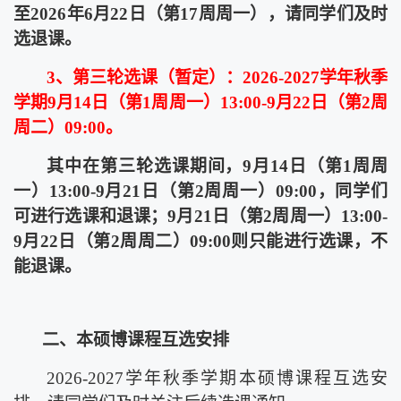
至
2026
年
6
月
22
日（第
17
周周一），请同学们及时
选退课。
3
、第三轮选课（暂定）：
2026-2027
学年秋季
学期
9
月
14
日（第
1
周周一）
13:00-9
月
22
日（第
2
周
周二）
09:00
。
其中在第三轮选课期间，
9
月
14
日（第
1
周周
一）
13:00-9
月
21
日（第
2
周周一）
09:00
，同学们
可进行选课和退课；
9
月
21
日（第
2
周周一）
13:00-
9
月
22
日（第
2
周周二）
09:00
则只能进行选课，不
能退课。
二、本硕博课程互选安排
2026-2027
学年秋季学期本硕博课程互选安