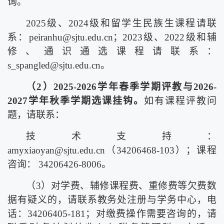
询。
2025
级、
2024
级和留学生民族生课程请联
系：
peiranhu@sjtu.edu.cn
；
2023
级、
2022
级和辅
修、通识通选课程请联系：
s_spangled@sjtu.edu.cn
。
（
2
）
2025-2026
学年春季学期评教与
2026-
2027
学年秋季学期选课挂钩。
如有课程评教问
题，请联系：
技术支持：
amyxiaoyan@sjtu.edu.cn
（
34206468-103
）；课程
咨询：
34206426-8006
。
（
3
）对学费、辅修课程费、重修费等欠费数
据有疑义的，请联系教务处注册与学务中心，电
话：
34206405-181
；对缴费操作需要咨询的，请