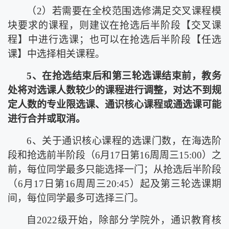
（
2
）若需要在全校范围选修满足交叉课程模
块要求的课程，则建议在抢选后半阶段【交叉课
程】中进行选课；也可以在抢选后半阶段【任选
课】中选择相关课程。
5
、在抢选结束后和第三轮选课结束前，教务
处将对选课人数较少的课程进行调整，对达不到规
定人数的专业限选课、通识核心课程或通选课可能
进行合并或取消。
6
、关于通识核心课程的选课门数，在海选阶
段和抢选前半阶段（
6
月
17
日第
16
周周三
15:00
）之
前，每位同学最多只能选择一门；从抢选后半阶段
（
6
月
17
日第
16
周周三
20:45
）起及第三轮选课期
间，每位同学最多可选择三门。
自
2022
级开始，除部分学院外，通识教育核