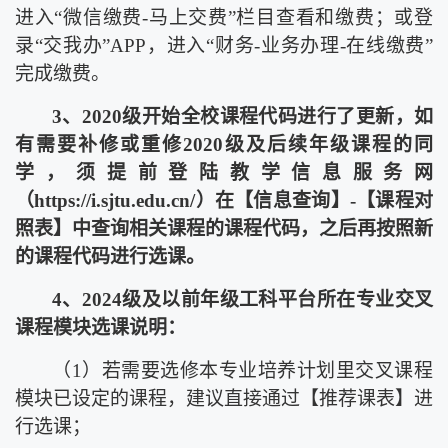
进入“微信缴费
-
马上交费”栏目查看和缴费；或登
录“交我办”
APP
，进入“财务
-
业务办理
-
在线缴费”
完成缴费。
3
、
2020
级开始全校课程代码进行了更新，如
有需要补修或重修
2020
级及后续年级课程的同
学，须提前登陆教学信息服务网
（
https://i.sjtu.edu.cn/
）在【信息查询】
-
【课程对
照表】中查询相关课程的课程代码，之后再按照新
的课程代码进行选课。
4
、
2024
级及以前年级工科平台所在专业交叉
课程模块选课说明：
（
1
）若需要选修本专业培养计划里交叉课程
模块已设定的课程，建议直接通过【推荐课表】进
行选课；