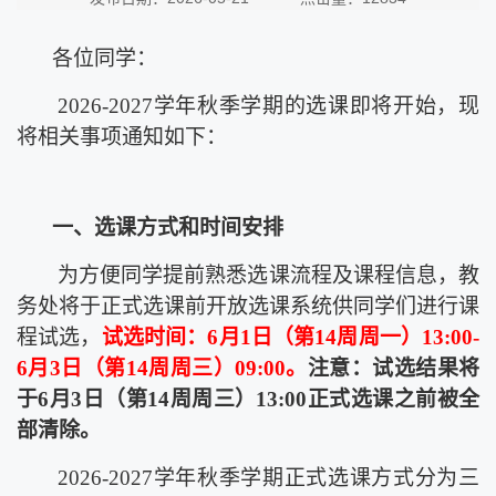
各位同学：
2026-2027
学年秋季学期的选课即将开始，现
将相关事项通知如下：
一、选课方式和时间安排
为方便同学提前熟悉选课流程及课程信息，教
务处将于正式选课前开放选课系统供同学们进行课
程试选，
试选时间：
6
月
1
日（第
14
周周一）
13:00-
6
月
3
日（第
14
周周三）
09:00
。
注意：试选结果将
于
6
月
3
日（第
14
周周三）
13:00
正式选课之前被全
部清除。
2026-2027
学年秋季学期正式选课方式分为三