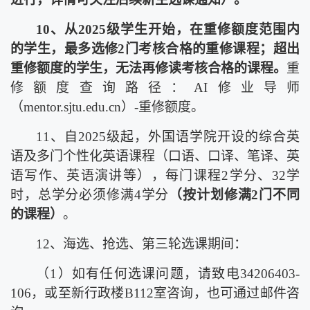
10
、从
2025
级学生开始，在重修额度范围内
的学生，最多选修
2
门考核合格的重修课程；超出
重修额度的学生，无法再修读考核合格的课程。
重
修额度查询路径：
AI
修业导师
（
mentor.sjtu.edu.cn
）
-
重修额度。
11
、自
2025
级起，外国语学院开设的综合英
语及多门个性化英语课程（口语、口译、笔译、英
语写作、英语演讲等），每门课程
2
学分、
32
学
时，总学分必须修满
4
学分
（按计划修满
2
门不同
的课程）
。
12
、海选、抢选、第三轮选课期间：
（
1
）如有任何选课问题，请致电
34206403-
106
，或至新行政楼
B112
室咨询，也可通过邮件咨