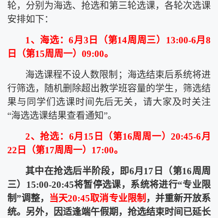
轮，分别为海选、抢选和第三轮选课，各轮次选课
安排如下：
1
、海选：
6
月
3
日（第
14
周周三）
13:00-6
月
8
日（第
15
周周一）
09:00
。
海选课程不设人数限制；海选结束后系统将进
行筛选，随机删除超出教学班容量的学生，筛选结
果与同学们选课时间先后无关，请大家及时关注
“海选选课结果查看通知”。
2
、抢选：
6
月
15
日（第
16
周周一）
20:45-6
月
22
日（第
17
周周一）
17:00
。
其中在抢选后半阶段，即
6
月
17
日（第
16
周周
三）
15:00-20:45
将暂停选课，系统将进行“专业限
制”调整，
当天
20:45
取消专业限制
，并重新开放系
统。另外，因适逢端午假期，抢选结束时间已延长