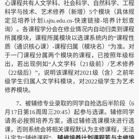
心课程共有人文学科、社会科学、自然科学、工程
科学与技术、艺术修养（新增）
5
个模块（具体规
定见培养计划
i.sjtu.edu.cn-
快速链接
-
培养计划查
询）。各课程学分会在修业情况内自动归类到课程
所属模块，课程所属模块以选课系统内的“课程性
质（通识核心课）
-
课程归属（模块名）”为准。对
于一门课程分属两个模块的课程，已按照年级标
出，若出现例如“人文学科（
21
级前）
/
艺术修养
（
22
级后）”，说明该课程对
2021
级（含）之前年
级学生归属人文学科模块，对
2022
级学生为艺术
修养模块。
7
、被辅修专业录取的同学自抢选后半阶段（
6
月
17
日第
16
周周三
20:45
）起参与选课。辅修同学
请务必按照培养方案，通过辅修选课模块进行选
课，否则系统会将相关课程默认为主修课程，无法
认定为“辅修课程”。
辅修培养计划课程若与主修培