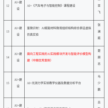
AI+建
12
AI+《汽车电子与智能控制》课程建设
亚
设
飞
张
AI+建
鉴微识材：
AI赋能材料微观组织结构综合表征虚拟
13
澜
设
仿真实验
庭
楚
AI+建
面向工程实践的
AI实践模块开发与智能评价模型构
14
朋
设
建（中期优秀案例）
志
马
AI+建
15
AI+光测力学实验教学仪器及数据分析平台
少
设
鹏
吕
AI+建