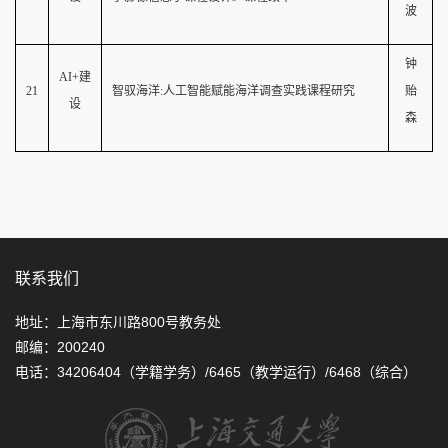
波
钟
AI+建
2
1
智驭海洋
:人工智能赋能海洋调查实践课程研究
贻
设
森
联系我们
地址：上海市东川路800号教务处
邮编：200240
电话：34206404（学籍学务）/6465（教学运行）/6468（综合）