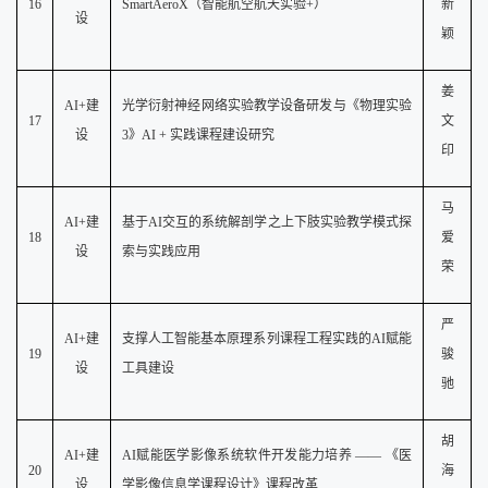
16
SmartAeroX（智能航空航天实验+）
新
设
颖
姜
AI+建
光学衍射神经网络实验教学设备研发与《物理实验
17
文
设
3》AI + 实践课程建设研究
印
马
AI+建
基于
AI交互的系统解剖学之上下肢实验教学模式探
18
爱
设
索与实践应用
荣
严
AI+建
支撑人工智能基本原理系列课程工程实践的
AI赋能
1
9
骏
设
工具建设
驰
胡
AI+建
AI赋能医学影像系统软件开发能力培养 —— 《医
2
0
海
设
学影像信息学课程设计》课程改革