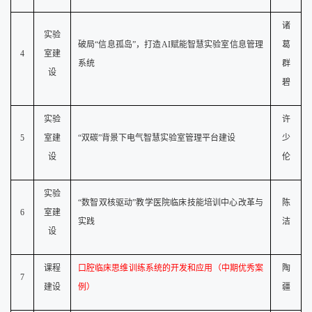
诸
实验
破局
“信息孤岛”，打造AI赋能智慧实验室信息管理
葛
4
室建
系统
群
设
碧
实验
许
5
室建
“双碳”背景下电气智慧实验室管理平台建设
少
设
伦
实验
“数智双核驱动”教学医院临床技能培训中心改革与
陈
6
室建
实践
洁
设
课程
口腔临床思维训练系统的开发和应用（中期优秀案
陶
7
建设
例）
疆