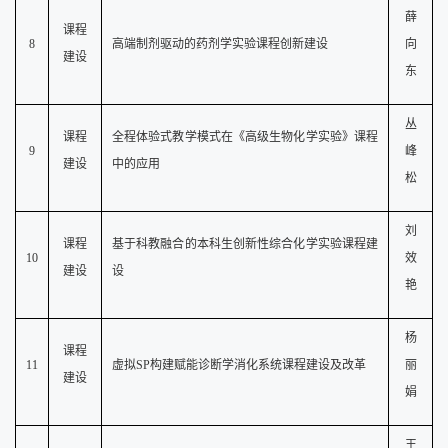
薛
课程
8
高端制剂驱动的药剂学实验课程创新建设
向
建设
东
丛
课程
全程体验式教学模式在《高级生物化学实验》课程
9
峰
建设
中的应用
松
刘
课程
基于科教融合的本科生创新性综合化学实验课程建
10
效
建设
设
艳
杨
课程
11
虚拟
SP构建赋能诊断学消化系统课程建设及改革
丽
建设
娟
王