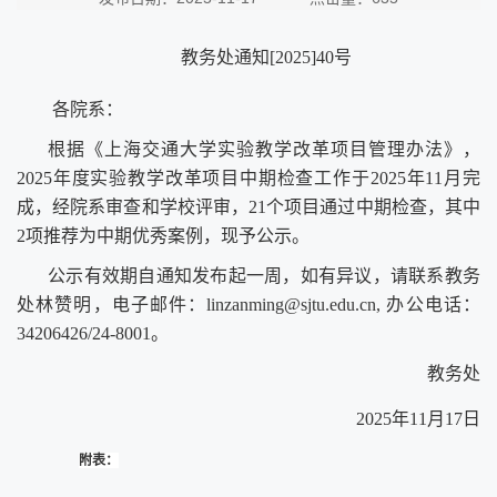
教务处通知
[202
5
]
40
号
各院系：
根据《上海交通大学实验教学改革项目管理办
法
》，
202
5
年度实验教学改革项目
中期检查
工作于
202
5
年
11
月完
成，经院系审查和学校评审，
21
个项目
通过中期检查
，
其中
2
项
推荐为中期优秀案例
，现予公示。
公示有效期自通知发布起一周，如有异议，请联系教务
处林赞明，电子邮件：
linzanming@sjtu.edu.cn, 办公电话：
3420
6426/24
-800
1
。
教务处
202
5
年
11
月
17
日
附表：