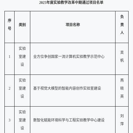
202
5
年度实验教学改革
中期通过
项目名单
负
序
类别
项目名称
责
号
人
实验
吴
1
室建
全方位争创国家一流计算机实验教学示范中心
帆
设
实验
燕
2
室建
基于视觉大模型的智能内容创作实验室建设
晓
设
英
实验
刘
3
室建
数智化赋能环境科学与工程实验教学中心建设
萍
设