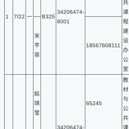
共
34206474-
课
1
7/22
一
B325
8001
程
建
宋
设
芊
18567608111
办
菲
公
室
教
材
姒
与
琪
65245
公
莹
共
34206474-
课