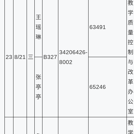
教
学
王
质
瑶
63491
量
琳
控
34206426-
制
23
8/21
三
B327
8002
与
改
张
革
亭
65246
办
亭
公
室
教
学