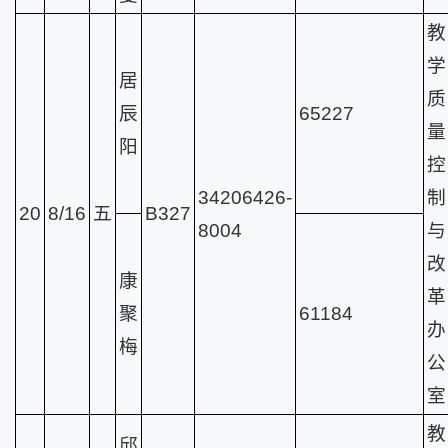
教
学
居
质
辰
65227
量
阳
控
34206426-
制
20
8/16
五
B327
8004
与
改
康
革
聚
61184
办
梅
公
室
教
邱