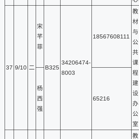
教
材
宋
与
芊
18567608111
公
菲
共
34206474-
课
37
9/10
二
B325
8003
程
建
杨
设
西
65216
办
强
公
室
教