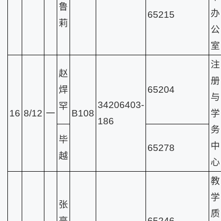
鲁
办
65215
莉
公
室
注
赵
册
焊
65204
与
34206403-
罕
16
8/12
一
B108
学
186
务
毕
中
65278
越
心
教
学
张
质
亭
65246