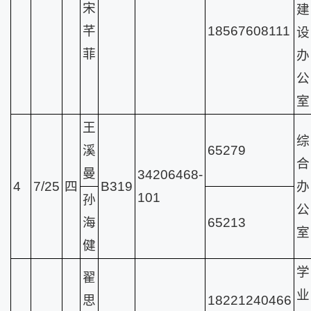
宋
建
芊
18567608111
设
菲
办
公
室
王
综
溪
65279
合
曼
34206468-
4
7/25
四
B319
办
101
孙
公
海
65213
室
健
学
翟
业
思
18221240466