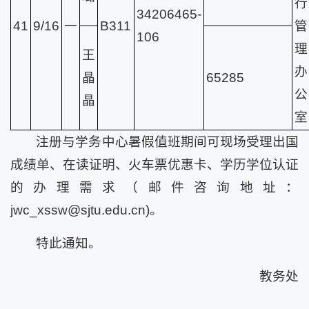
行
34206465-
41
9/16
一
B311
管
106
理
王
办
晶
65285
公
晶
室
注册与学务中心暑假值班期间可现场受理出国
成绩单、在读证明、火车票优惠卡、学历学位认证
的办理需求（邮件咨询地址：
jwc_xssw@sjtu.edu.cn)。
特此通知。
教务处