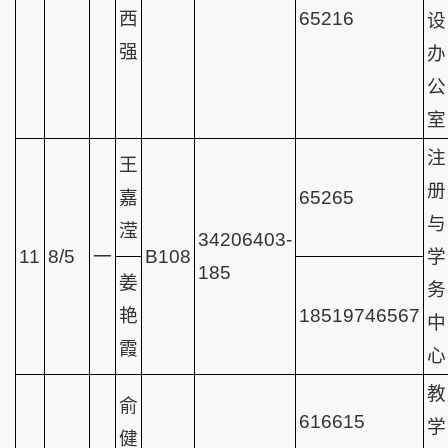
西
65216
设
强
办
公
室
注
王
册
嘉
65265
与
滢
34206403-
11
8/5
一
B108
学
185
姜
务
艳
18519746567
中
霞
心
教
俞
616615
学
健