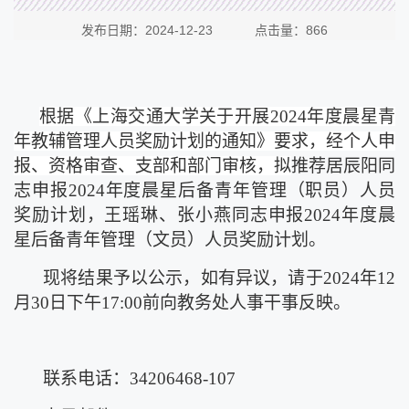
发布日期：2024-12-23 点击量：
866
根据《上海交通大学关于开展
2
024
年度晨星青
年教辅管理人员奖励计划的通知》要求，经个人申
报、资格审查、支部和部门审核，拟
推荐居辰阳同
志申报
2
024
年度晨星后备青年管理（职员）人员
奖励计划，王瑶琳、张小燕同志申报
2
024
年度晨
星后备青年管理（文员）人员奖励计划。
现将结果予以公示，如有异议，请于
2
024
年
1
2
月
30
日下午
1
7
:
00
前向教务处人事干事反映。
联系电话：
3
4206468
-
107