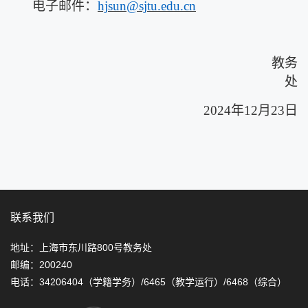
电子邮件：
hjsun@sjtu.edu.cn
教务
处
2
024
年
1
2
月
23
日
联系我们
地址：上海市东川路800号教务处
邮编：200240
电话：34206404（学籍学务）/6465（教学运行）/6468（综合）