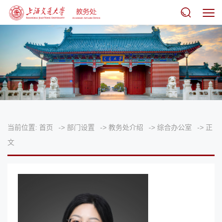
当前位置:
首页
->
部门设置
->
教务处介绍
->
综合办公室
->
正
文