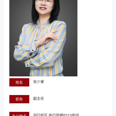
张少睿
姓名
副主任
职务
闵行校区 新行政楼B319房间