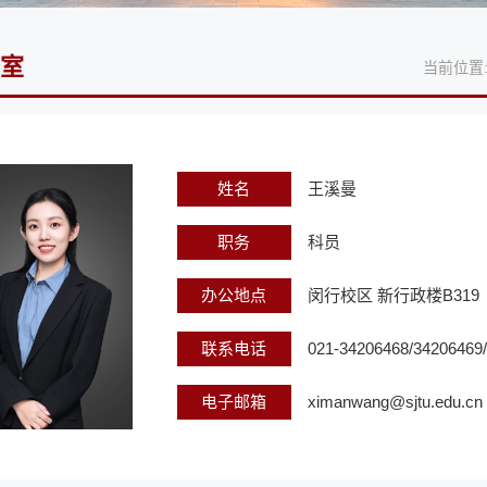
室
当前位置
姓名
王溪曼
职务
科员
办公地点
闵行校区 新行政楼B319
联系电话
021-34206468/34206469
电子邮箱
ximanwang@sjtu.edu.cn