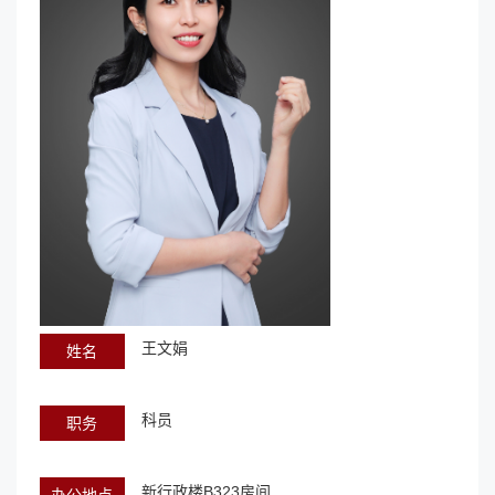
王文娟
姓名
科员
职务
新行政楼B323房间