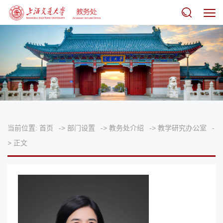
当前位置:
首页
->
部门设置
->
教务处介绍
->
教学研究办公室
-
>
正文