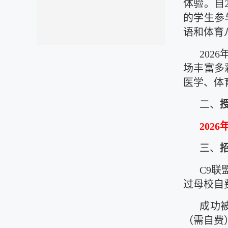
体验。自
的学生参
语和体育
202
场丰富多
医学、体
二、
2026
三、
C9
过母校自费
成功
（需自费