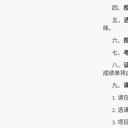
四、
五、
择。
六、
七、
八、
成绩单将
九、
1. 
2. 
3. 