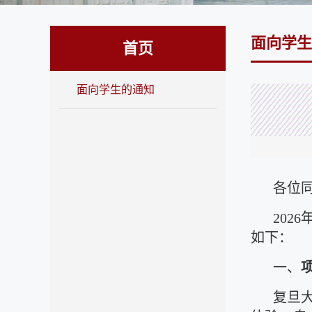
面向学生
首页
面向学生的通知
各位
202
如下：
一、
复旦