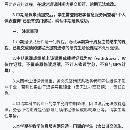
需要退选的课程，
在规定退课时间内提交即可，逾期无法修改。
3.
中期退课申请提交后，学生需登陆教学信息服务网查看“个人
课表查询”已没有该门课程，确认中期退课成功。
三、
注意事项
1.中期退课只允许退
一门
课程，春秋学期
第十周及之前结束的课
程
、
已提交成绩的课程
及
提前选修的研究生阶段课程
不允许退课。
2
.中期退课成绩单上该课程成绩栏记载为W（withdrawal，W
仅作记载，不覆盖原修读成绩，不计入修读学分，不参与GPA计
算）。
3.大四学生退课请慎重，务必先咨询院系教务老师确认退课不影
响毕业，否则如果由于退课导致肄业（因无法办理延期），责任自
负。
4.申请本科生转专业的学生允许中期退课，因退课后无法恢复选
课，务必评估退课是否影响后续课程修读或影响毕业等，请学生理
性申请。
5.
本学期在教学信息服务网只选一门课的学生（含公派交流生、