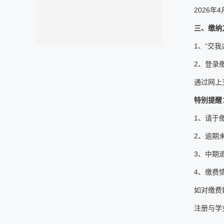
2026年
三、缴纳
1、“交我
2、登录
通过网上
特别提醒
1、请于
2、逾期
3、中期
4、缴费
如对缴费数
注册与学