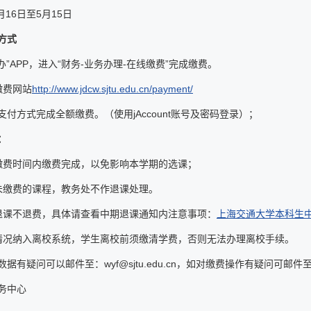
4月16日至5月15日
方式
办”APP，进入“财务-业务办理-在线缴费”完成缴费。
缴费网站
http://www.jdcw.sjtu.edu.cn/payment/
支付方式完成全额缴费。（使用jAccount账号及密码登录）；
：
缴费时间内缴费完成，以免影响本学期的选课；
未缴费的课程，教务处不作退课处理。
退课不退费，具体请查看中期退课通知内注意事项：
上海交通大学本科生
情况纳入离校系统，学生离校前须缴清学费，否则无法办理离校手续。
据有疑问可以邮件至：wyf@sjtu.edu.cn，如对缴费操作有疑问可邮件至cdfan
务中心