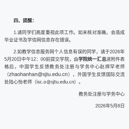
四、提醒：
1.
请同学们高度重视此项工作。如未核对准确，会造成
毕业证书及学信网信息存在错误。
2.
如教学信息服务网个人信息有误的同学，请于
2026
年
5
月
20
日中午
12
：
00
前提交学院，由
学院统一汇总
进附件表
格后，中国学生反馈教务处注册与学务中心赵焊罕老师
zhaohanhan@sjtu.edu.cn
（
），外国学生反馈国际交流
处陆心怡老师（
isc.o@sjtu.edu.cn
）。
教务处注册与学务中心
2026
年
5
月
8
日