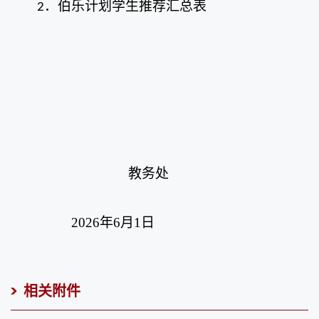
伯乐计划学生推荐汇总表
2．
教务处
2
026
年
6
月
1
日
相关附件