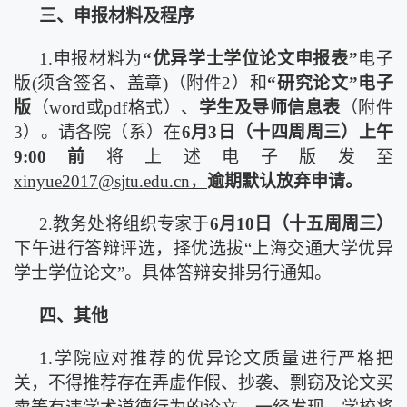
三、申报材料及程序
1.申报材料为
“优异学士学位论文申报表”
电子
版
(须含签名、盖章)（附件2）和
“研究论文”电子
版
（
word或pdf格式）、
学生及导师信息表
（附件
3）。请各院（系）在
6月
3
日（十
四
周周三）上午
9:00前
将上述电子版发至
xinyue2017@sjtu.edu.cn
，
逾期默认放弃申请
。
2.教务处将组织专家于
6月1
0
日（十
五
周周三）
下午进行答辩评选，择优选拔
“上海交通大学优异
学士学位论文”。具体答辩安排另行通知。
四、其他
1.学院应对推荐的优异论文质量进行严格把
关，不得推荐存在弄虚作假、抄袭、剽窃及论文买