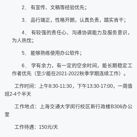
2、
有宣传、文稿等经验优先；
3、
品行端正，性格开朗，认真负责，踏实肯干；
4、
有较强的责任心、沟通协调能力及服务意识，
为人热忱；
5、
能够熟练使用办公软件；
6、
学有余力，有一定的空余时间，能长期稳定工
作者优先（至少能在
2021-2022
秋季学期连续工作）。
工作时间：上午
8:30-11:30
，下午
13:30-17:00
，一周值
班
2-4
个半天
工作地点：上海交通大学闵行校区新行政楼
B306
办公
室
工作待遇：
150
元
/
天