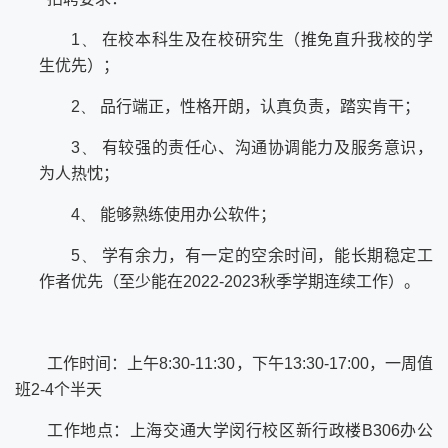
1、
在校本科生及在校研究生（推免直升我校的学
生优先）；
2、
品行端正，性格开朗，认真负责，踏实肯干；
3、
有较强的责任心、沟通协调能力及服务意识，
为人热忱；
4、
能够熟练使用办公软件；
5、
学有余力，有一定的空余时间，能长期稳定工
作者优先（至少能在
2022-2023
秋季学期连续工作）。
工作时间：上午
8:30-11:30
，下午
13:30-17:00
，一周值
班
2-4
个半天
工作地点：上海交通大学闵行校区新行政楼
B306
办公