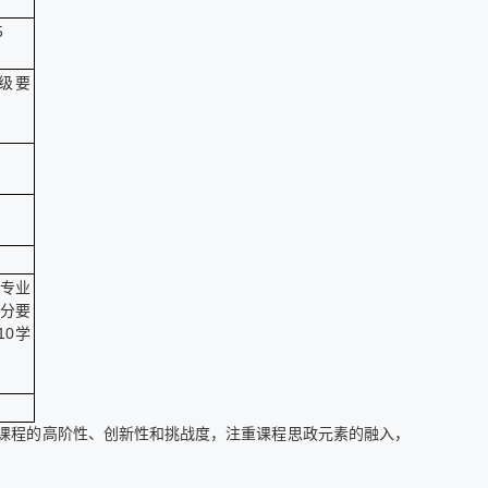
5
分级要
专业
分要
10学
育课程的高阶性、创新性和挑战度，注重课程思政元素的融入，