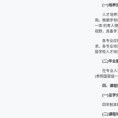
(一)培养
人才培养
用。根据学校
一体’的育人
视野，具备学
各专业应
求。各专业培
接学校人才培
(二)毕业
在专业人
(参照国家级
四、课程
(一)总学
四年制本
(二)课