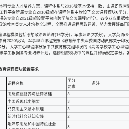
本科专业人才培养方案，课程体系与2016版基本保持一致，由通识教
工科平台所属专业自2018级起在课程体系中增设了交叉课程模块6学分，自
相关专业自2021级起设置平台内跨学院交叉课程6学分。各专业应根据教育
政治教育贯穿人才培养全过程，全面推进课程思政建设，努力发挥好每门
育课程模块包括思想政治理论课(16学分)，军事理论(2学分)，大学英语(6
其中自2020级起，军事理论课程按照《教育部中央军委国防动员部关于印发<
学分。大学生心理健康根据中共教育部党组印发的《高等学校学生心理健康教
求学生根据各专业培养计划，选修相应模块中的课程并修满规定学分。
教育课程模块设置要求
学分
课程名称
备注
要求
思想道德修养与法律基础
3
中国近现代史纲要
3
马克思主义基本原理
3
新时代社会认知实践
2
毛泽东思想和中国特色社会
3