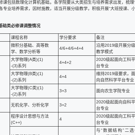
修课包括数理化计算机基础。各学院要从大类招生与培养需求出发，梳理
各专业培养需求，因材施教，适当开展分级教学，积极开展“大班授课、小
业基础类必修课调整情况
课程名称
学分要求
备注
微积分基础、高等数
沿用2019级开展分
4/6+4/6+4+4
学、数学分析等
教学模式
大学物理(A类)(1)
2020级起面向工科
4+4+2
-(3)系列
台专业
大学物理(B类)(1)
维持2019级要求，
4+4
-(2)系列
向自然科学平台专业
大学物理(C类)(1)
3+3
面向农生学院专业
-(2)系列
2020级起面向自科
无机化学、分析化学
3+2
台专业
程序设计思想与方法
2020级起面向工科
4
(C++)
台专业
与“数据结构”二选