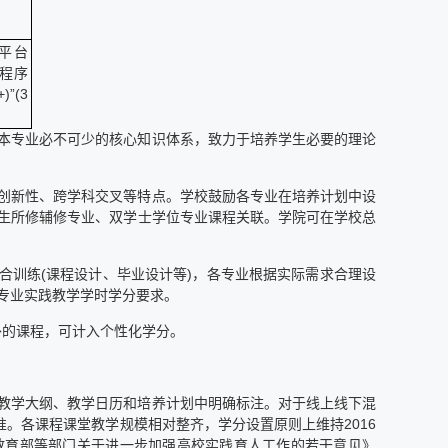
科平台
程序
”(3
本专业必不可少的核心知识体系，致力于培养学生必要的理论
创新性、跨学科交叉等特点。学校鼓励各专业在培养计划中设
生所修辅修专业、双学士学位专业课程关联。学院可在学校总
合训练(课程设计、毕业设计等)，各专业根据实际需求合理设
专业实践教学学时学分要求。
外的课程，可计入个性化学分。
教学大纲、教学日历和培养计划中明确标注。对于线上线下混
准。各课程课堂教学规模相对整齐，学分设置原则上维持2016
据《教育部等部门关于进一步加强高校实践育人工作的若干意见》