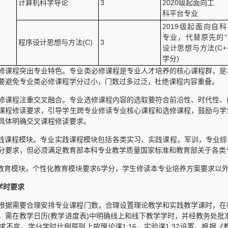
计算机科学导论
3
2020级起面向工
科平台专业
2019级起面向自
专业，代替原先的“
程序设计思想与方法(C)
3
设计思想与方法(C++)
学分)
修课程突出专业特色。专业类必修课程是专业人才培养的核心课程群，是
要避免专业类必修课程学分过小，门数过多过泛，杜绝课程内容重叠。
修课程注重交叉融合。专业选修课程内容的选取要符合前沿性、时代性、
课程修读要求，引导学生跨专业修读专业核心课程和选修课程，鼓励与学
具体明确交叉课程修读要求。
实践课程模块。专业实践课程模块包括各类实习、实践课程，军训，专业综
分要求，但必须满足教育部本科专业教学质量国家标准和教育部关于各类
化教育模块。个性化教育模块要求6学分，学生修读本专业培养方案要求以
学时要求
根据需要合理安排专业课程门数，合理设置理论教学和实践教学课时，在
，需在教学日历(教学进度表)中明确线上和线下教学学时，并经教务处批
求不变，学分学时比例原则上按理论课1:16，实验课1:32设置。根