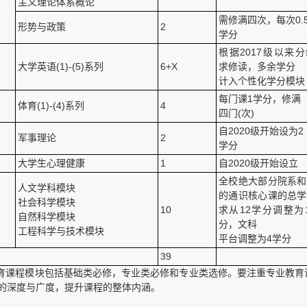
主义理论体系概论
需修满四次，每次0.
形势与政策
2
学分
根据2017级以来
大学英语(1)-(5)系列
6+X
求修读，多余学分
计入个性化学分模块
每门课1学分，修满
体育(1)-(4)系列
4
四门(次)
自2020级开始设为2
军事理论
2
学分
大学生心理健康
1
自2020级开始设立
全校绝大部分院系和
人文学科模块
的通识核心课的总学
社会科学模块
10
求从12学分调整为
自然科学模块
分，文科
工程科学与技术模块
平台调整为4学分
39
教育课程模块包括基础类必修，专业类必修和专业类选修。要注重专业教
的深度与广度，提升课程的整体内涵。