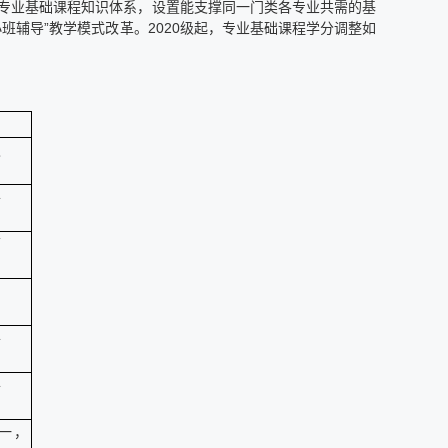
专业基础课程知识体系，设置能支撑同一门类各专业共需的基
班辅导”教学模式改革。2020级起，专业基础课程学分调整如
级
平
面
平
平
一，