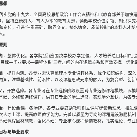
思想
落实党的十九大、全国高校思想政治工作会议精神和《教育部关于加快建
精神，坚持立德树人、育人为本的教育思想，遵循学校价值引领、知识探究
和定位，推进“注重基础、跨界交叉、挤水铸金、质量控制”的本科人才
人。
原则
导向，整体优化。各学院(系)应围绕学校办学定位、人才培养总目标和
养目标—毕业要求—课程体系”三者之间的内在逻辑关系和有效支撑，优化
基础，提升内涵。各专业需认真梳理本专业课程体系，优化知识结构，深入
内涵，注重基础性、前沿性，以及课程思政元素的融入，为复合型、创新
交叉，开放选修。各专业可在专业选修阶段设置跨专业选修课程模块，该
基础、必修和选修课程，供其它专业的学生选修，实现学分互认，为各专
铸金，建设金课。各学院、各专业要鼓励教师树立课程建设新理念，推进
次人才上课，提高教师教学能力。完善以质量为导向的课程建设激励机制
基础课程因材施教，强化基础；专业核心课程精选教材，扎实理论；专业
目标与毕业要求