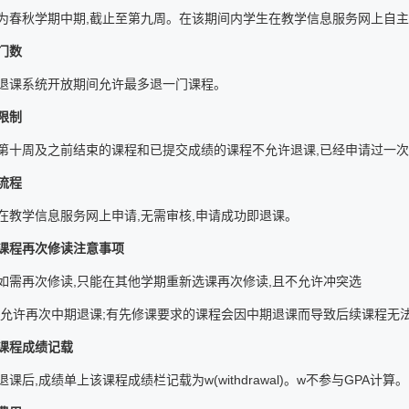
为春秋学期中期,截止至第九周。在该期间内学生在教学信息服务网上自主
门数
退课系统开放期间允许最多退一门课程。
限制
第十周及之前结束的课程和已提交成绩的课程不允许退课,已经申请过一
流程
在教学信息服务网上申请,无需审核,申请成功即退课。
课程再次修读注意事项
如需再次修读,只能在其他学期重新选课再次修读,且不允许冲突选
不允许再次中期退课;有先修课要求的课程会因中期退课而导致后续课程无法
课程成绩记载
课后,成绩单上该课程成绩栏记载为w(withdrawal)。w不参与GPA计算。