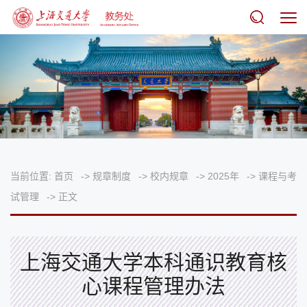
当前位置:
首页
->
规章制度
->
校内规章
->
2025年
->
课程与考
试管理
->
正文
上海交通大学本科通识教育核
心课程管理办法