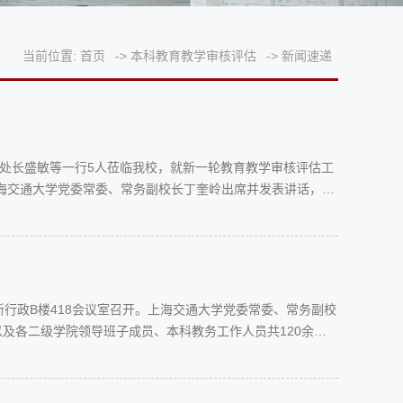
当前位置:
首页
->
本科教育教学审核评估
->
新闻速递
处处长盛敏等一行5人莅临我校，就新一轮教育教学审核评估工
上海交通大学党委常委、常务副校长丁奎岭出席并发表讲话，上
、教务处副处长朱燕民参会。副教务长吴静怡首先向各位专家
行政B楼418会议室召开。上海交通大学党委常委、常务副校
及各二级学院领导班子成员、本科教务工作人员共120余人
奎岭就新一轮本科教育教学审核评估做动员讲话。他提出三点