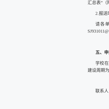
汇总表”（
2.报
请各单
SJ931011@s
五、申
学校在
建设周期
联系人：