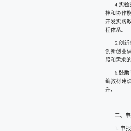
4.实
神和协作
开发实践
程体系。
5.创
创新创业
段和需求
6.鼓
编教材建
升。
二、申
1. 