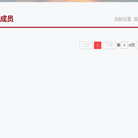
成员
当前位置:
首
上页
1
下页
第
/0页