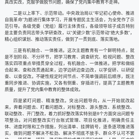
真改实改，克服学做脱节问题，确保了党内集中教育不走神。
二是以上率下、示范带动。中央政治局以“牢记初心使命、推进
自我革命”为题进行集体学习，开展专题民主生活会，为全党作了示
范引导。各级党委（党组）履行主体责任，各级领导班子成员特别
是主要负责同志带头学研查改，以“关键少数”示范带动“绝大多数”，
精心组织谋划、推动落实责任，做到了一贯到底、落实落地。
三是有机融合、一体推进。这次主题教育有一个鲜明特点，就
是不划阶段、不分环节，把学习教育、调查研究、检视问题、整改
落实四项重点举措贯穿全过程，有机融合、一体推进。把学和做结
合起来、查和改贯通起来，边学边研边查边改，以学促研、以研促
查、以查促改。不硬性规定时间节点、不简单强调前后顺序，既注
重同步推进、协调实施，又各有侧重、穿插进行，提高了主题教育
质量，提升了党内集中教育的整体成效。
四是紧盯问题、精准整改。突出问题导向，从一开始就改起
来，奔着问题去、盯着问题改，对标整改、源头整改、系统整改、
联动整改、开门整改，着力抓好整改落实特别是8个方面突出问题专
项整治。对问题整改实行台账式管理、项目化推进，明确责任主
体、进度时限和工作措施，列出清单、挂牌销号，逐条逐项推进落
实，做到问题不解决不松劲、解决不彻底不放手、群众不认可不罢