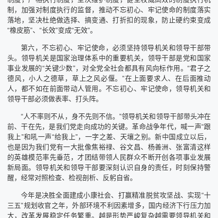
制，加强对制度执行的监督，推动不忘初心、牢记使命的制度落实
落地，坚决杜绝做选择、搞变通、打折扣的现象，防止硬约束变成
“橡皮筋”、“长效”变成“无效”。
第六，不忘初心、牢记使命，必须坚持领导机关和领导干部带
头。领导机关是国家治理体系中的重要机关，领导干部是党和国家
事业发展的“关键少数”，对全党全社会都具有风向标作用。“君子之
德风，小人之德草，草上之风必偃。”在上面要求人、在后面推动
人，都不如在前面带动人管用。不忘初心、牢记使命，领导机关和
领导干部必须做表率、打头阵。
“人不率则不从，身不先则不信。”领导机关和领导干部带头冲在
前、干在先，是我们党走向成功的关键。革命战争年代，喊一声“跟
我上”和吼一声“给我上”，一字之差、天壤之别。新中国成立以后，
也是因为我们党有一大批像焦裕禄、谷文昌、杨善洲、张富清这样
的英雄模范率先垂范，才团结带领人民群众不断开创各项事业发展
新局面。领导机关和领导干部要深刻认识自身的责任，时刻保持警
醒，经常对照检查、检视剖析、反躬自省。
今年是决胜全面建成小康社会、打赢精准脱贫攻坚战、实现“十
三五”规划收官之年，外部环境不利因素增多，国内经济下行压力加
大，改革发展稳定任务繁重。越是形势严峻复杂越需要领导机关和