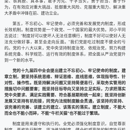
梁、铁肩膀、真本事，敢字为先、干字当头，勇于担当、善于作
为，在有效应对重大挑战、抵御重大风险、克服重大阻力、解决重
大矛盾中冲锋在前、建功立业。
第五，不忘初心、牢记使命，必须完善和发展党内制度，形成
长效机制。制度优势是一个政党、一个国家的最大优势。邓小平同
志说过：“制度好可以使坏人无法任意横行，制度不好可以使好人无
法充分做好事，甚至会走向反面。”我们党是吃过制度不健全的亏
的。党的十八大以来，党中央坚持制度治党、依规治党，努力构建
系统完备、科学规范、运行有效的制度体系，把全面从严治党提升
到一个新的水平。
党的十九届四中全会提出建立不忘初心、牢记使命的制度。建
章立制，要坚持系统思维、辩证思维、底线思维，体现指导性、针
对性、操作性。既坚持解决问题又坚持简便易行，采取务实管用的
措施切中问题要害；既坚持目标导向又坚持立足实际，力求把落实
党中央要求、满足实践需要、符合基层期盼统一起来；既坚持创新
发展又坚持有机衔接，同党内法规制度融会贯通，该坚持的坚持、
该完善的完善、该建立的建立、该落实的落实。建立制度，不能大
而全也不能小而碎，不能“牛栏关猫”也不能过于繁琐。
制度是用来遵守和执行的。全党必须强化制度意识，自觉尊崇
制度，严格执行制度，坚决维护制度，健全权威高效的制度执行机