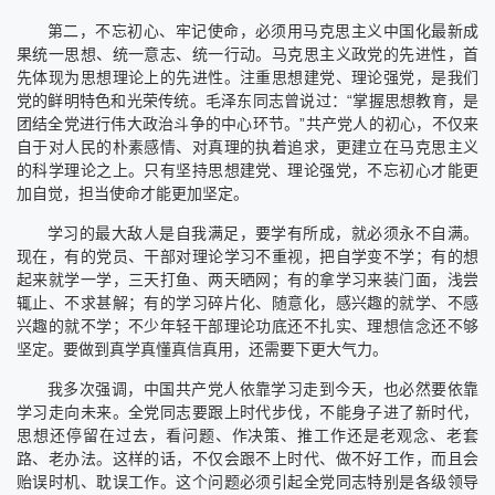
第二，不忘初心、牢记使命，必须用马克思主义中国化最新成
果统一思想、统一意志、统一行动。马克思主义政党的先进性，首
先体现为思想理论上的先进性。注重思想建党、理论强党，是我们
党的鲜明特色和光荣传统。毛泽东同志曾说过：“掌握思想教育，是
团结全党进行伟大政治斗争的中心环节。”共产党人的初心，不仅来
自于对人民的朴素感情、对真理的执着追求，更建立在马克思主义
的科学理论之上。只有坚持思想建党、理论强党，不忘初心才能更
加自觉，担当使命才能更加坚定。
学习的最大敌人是自我满足，要学有所成，就必须永不自满。
现在，有的党员、干部对理论学习不重视，把自学变不学；有的想
起来就学一学，三天打鱼、两天晒网；有的拿学习来装门面，浅尝
辄止、不求甚解；有的学习碎片化、随意化，感兴趣的就学、不感
兴趣的就不学；不少年轻干部理论功底还不扎实、理想信念还不够
坚定。要做到真学真懂真信真用，还需要下更大气力。
我多次强调，中国共产党人依靠学习走到今天，也必然要依靠
学习走向未来。全党同志要跟上时代步伐，不能身子进了新时代，
思想还停留在过去，看问题、作决策、推工作还是老观念、老套
路、老办法。这样的话，不仅会跟不上时代、做不好工作，而且会
贻误时机、耽误工作。这个问题必须引起全党同志特别是各级领导