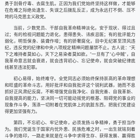
勇于刮骨疗毒、去腐生肌。正因为我们党始终坚持这样做，才能够
在危难之际绝处逢生、失误之后拨乱反正，成为永远打不倒、压不
垮的马克思主义政党。
当前，少数党员、干部自我革命精神淡化，安于现状、得过且
过；有的检视问题能力退化，患得患失、讳疾忌医；有的批评能力
弱化，明哲保身、装聋作哑；有的骄奢腐化，目中无纪甚至顶风违
纪，违反党的纪律和中央八项规定精神问题屡禁不止。古人说：“天
下之难持者莫如心，天下之易染者莫如欲。”一旦有了“心中贼”，自
我革命意志就会衰退，就会违背初心、忘记使命，就会突破纪律底
线甚至违法犯罪。
初心易得，始终难守。全党同志必须始终保持崇高的革命理想
和旺盛的革命斗志，用好批评和自我批评这个锐利武器，驰而不息
抓好正风肃纪反腐，不断增强党自我净化、自我完善、自我革新、
自我提高的能力，坚决同一切可能动摇党的根基、阻碍党的事业的
现象作斗争，荡涤一切附着在党肌体上的肮脏东西，把我们党建设
得更加坚强有力。
第四，不忘初心、牢记使命，必须发扬斗争精神，勇于担当作
为。我们党诞生于国家内忧外患、民族危难之时，一出生就铭刻着
斗争的烙印，一路走来就是在斗争中求得生存、获得发展、赢得胜