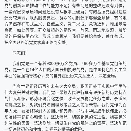
党的创新理论推动工作的能力不足；有些问题的整改还没有到位，
一些深层次矛盾和问题还没有从根本上破解；有的基层党组织建设
还比较薄弱，联系服务党员、群众的机制还不够健全顺畅；有的地
方仍然存在形式主义、官僚主义，急于求成、急功近利，增加基层
负担，如此等等。群众最担心的是教育一阵风、雨过地皮湿，最盼
望的是保持常态化、形成长效机制。我们要善始善终、善作善成，
把全面从严治党要求真正落到实处。
同志们！
我们党是一个有着9000多万名党员、460多万个基层党组织的
党，是一个在14亿人口的大国长期执政的党，是中国特色社会主义
事业的坚强领导核心，党的自身建设历来关系重大、决定全局。
当今世界正经历百年未有之大变局，我国正处于实现中华民族
伟大复兴关键时期，我们党正带领人民进行具有许多新的历史特点
的伟大斗争，形势环境变化之快、改革发展稳定任务之重、矛盾风
险挑战之多、对我们党治国理政考验之大前所未有。我们党作为百
年大党，要始终得到人民拥护和支持，书写中华民族千秋伟业，必
须始终牢记初心和使命，坚决清除一切弱化党的先进性、损害党的
纯洁性的因素，坚决割除一切滋生在党的肌体上的毒瘤，坚决防范
一切违背初心和使命、动摇党的根基的危险。