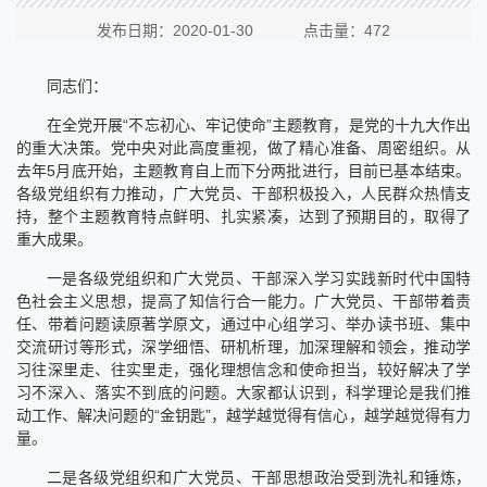
发布日期：2020-01-30 点击量：
472
同志们：
在全党开展“不忘初心、牢记使命”主题教育，是党的十九大作出
的重大决策。党中央对此高度重视，做了精心准备、周密组织。从
去年5月底开始，主题教育自上而下分两批进行，目前已基本结束。
各级党组织有力推动，广大党员、干部积极投入，人民群众热情支
持，整个主题教育特点鲜明、扎实紧凑，达到了预期目的，取得了
重大成果。
一是各级党组织和广大党员、干部深入学习实践新时代中国特
色社会主义思想，提高了知信行合一能力。广大党员、干部带着责
任、带着问题读原著学原文，通过中心组学习、举办读书班、集中
交流研讨等形式，深学细悟、研机析理，加深理解和领会，推动学
习往深里走、往实里走，强化理想信念和使命担当，较好解决了学
习不深入、落实不到底的问题。大家都认识到，科学理论是我们推
动工作、解决问题的“金钥匙”，越学越觉得有信心，越学越觉得有力
量。
二是各级党组织和广大党员、干部思想政治受到洗礼和锤炼，