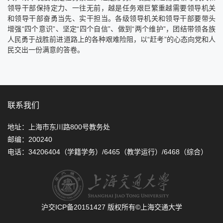
领导干部保持定力、一往无前，越是任务艰巨繁重越需要领导机关
和领导干部奋勇当先、实干担当。各级领导机关和领导干部要带头
增强“四个意识”、坚定“四个自信”、做到“两个维护”，团结带领各族
人民勇于战胜前进道路上的各种艰难险阻，以“赶考”的心态向党和人
民交出一份满意的答卷。
联系我们
地址：上海市东川路800号教务处
邮编：200240
电话：34206404（学籍学务）/6465（教学运行）/6468（综合）
沪交ICP备20151427
版权所有©上海交通大学