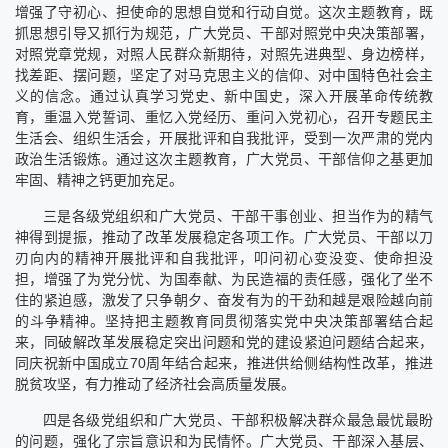
增强了守初心、担使命的思想自觉和行动自觉。这次主题教育，既
抓思想引导又抓行为规范，广大党员、干部对照党中央决策部署，
对照党章党规，对照人民群众新期待，对照先进典型、身边榜样，
找差距、摆问题，坚定了对马克思主义的信仰、对中国特色社会主
义的信念。通过认真学习党史、新中国史，深入开展革命传统教
育，重温入党誓词、重忆入党经历、重问入党初心，召开专题民主
生活会、组织生活会，开展批评和自我批评，受到一次严肃的党内
政治生活锻炼。通过这次主题教育，广大党员、干部信仰之基更加
牢固、精神之钙更加充足。
三是各级党组织和广大党员、干部干事创业、担当作为的精气
神得到提振，推动了改革发展稳定各项工作。广大党员、干部以刀
刃向内的精神开展批评和自我批评，叩问初心变没变、使命担没
担，增强了为党分忧、为国奉献、为民造福的责任感，强化了坐不
住的紧迫感，激发了只争朝夕、奋发有为的干劲和越是艰险越向前
的斗争精神。坚持把主题教育同贯彻落实党中央决策部署结合起
来，同破解改革发展稳定突出问题和党的建设紧迫问题结合起来，
同庆祝新中国成立70周年结合起来，推进供给侧结构性改革，推进
脱贫攻坚，有力推动了经济社会高质量发展。
四是各级党组织和广大党员、干部积极解决群众最急最忧最盼
的问题，强化了宗旨意识和为民情怀。广大党员、干部深入基层、