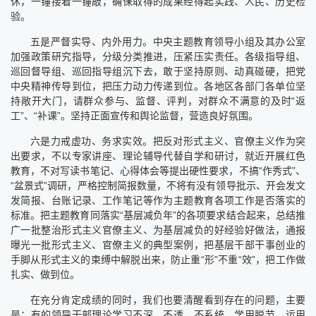
休，一锤接着一锤敲，确保取得的成果经得起实践、人民、历史检
验。
五是严督实导、内外用力。中央主题教育领导小组及其办公室
加强政策研究指导，分级分类推进，压紧压实责任。各级指导组、
巡回督导组、巡回指导组沉下去，敢于坚持原则、动真碰硬，把党
中央精神传导到位，把压力动力传递到位。各地区各部门各单位坚
持敞开大门，请群众参与、监督、评判，对群众不满意的及时“返
工”、“补课”。坚持正面宣传和舆论监督，营造良好氛围。
六是力戒虚功、务求实效。把反对形式主义、官僚主义作为突
出要求，不以专家讲座、理论辅导代替自学和研讨，就近开展红色
教育，不对写读书笔记、心得体会等提出硬性要求，不搞“作秀式”、
“盆景式”调研，严格控制简报数量，不将有没有领导批示、开会发文
发简报、台账记录、工作笔记等作为主题教育各项工作是否落实的
标准。把主题教育同落实“基层减负年”的各项要求结合起来，总结推
广一批整治形式主义官僚主义、为基层减负的好经验好做法，通报
曝光一批形式主义、官僚主义的典型案例，把基层干部干事创业的
手脚从形式主义的束缚中解脱出来，防止重“形”不重“效”，把工作做
扎实、做到位。
在充分肯定成绩的同时，我们也要清醒看到存在的问题，主要
是：有的领导干部理论学习不深、不透、不系统，学用脱节，运用