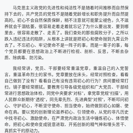
马克思主义政党的先进性和纯洁性不是随着时间推移而自然保
持下去的，共产党员的党性不是随着党龄增长和职务提升而自然提
高的。初心不会自然保质保鲜，稍不注意就可能蒙尘褪色，久不滋
养就会干涸枯萎，很容易走着走着就忘记了为什么要出发、要到哪
里去，很容易走散了、走丢了。我们查处的那些腐败分子，之所以
跌入违纪违法的陷阱，从根本上讲就是把初心和使命抛到九霄云外
去了。不忘初心、牢记使命不是一阵子的事，而是一辈子的事，每
个党员都要在思想政治上不断进行检视、剖析、反思，不断去杂
质、除病毒、防污染。
我经常讲，党员、干部要经常重温党章，重温自己的入党誓
言，重温革命烈士的家书。党章要放在床头，经常对照检查，看看
自己做到了没有？看看自己有没有违背初心的行为？房间要经常打
扫，镜子要经常擦拭。要教育引导各级党组织和广大党员、干部经
常进行思想政治体检，同党中央要求“对标”，拿党章党规“扫描”，用
人民群众新期待“透视”，同先辈先烈、先进典型“对照”，不断叩问初
心、守护初心，不断坚守使命、担当使命，始终做到初心如磐、使
命在肩。要以党的创新理论滋养初心、引领使命，从党的非凡历史
中找寻初心、激励使命，在严肃党内政治生活中锤炼初心、体悟使
命，把初心和使命变成锐意进取、开拓创新的精气神和埋头苦干、
真抓实干的原动力。