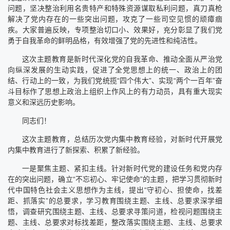
问题，坚决整治利用名贵特产和特殊资源谋取私利问题，真刀真枪
解决了党内存在的一些突出问题，攻克了一些司空见惯的顽瘴痼
疾。大家普遍反映，专项整治切口小、效果好，充分彰显了我们党
勇于自我革命的鲜明品格，有效增强了党的先进性和纯洁性。
这次主题教育是新时代深化党的自我革命、推动全面从严治党
向纵深发展的生动实践，促进了全党思想上的统一、政治上的团
结、行动上的一致，为我们党统揽“四个伟大”、实现“两个一百年”奋
斗目标作了思想上政治上组织上作风上的有力动员，具有重大现实
意义和深远历史影响。
同志们！
这次主题教育，总结历次党内集中教育经验，对新时代开展党
内集中教育进行了新探索、积累了新经验。
一是聚焦主题、紧扣主线。针对新时代党的建设任务和党内存
在的突出问题，确立“不忘初心、牢记使命”的主题，把学习贯彻新时
代中国特色社会主义思想作为主线，提出“守初心、担使命，找差
距、抓落实”的总要求，学习教育围绕主题、主线、总要求深学细
悟，调查研究围绕主题、主线、总要求寻策问道，检视问题围绕主
题、主线、总要求对标找差距，整改落实围绕主题、主线、总要求