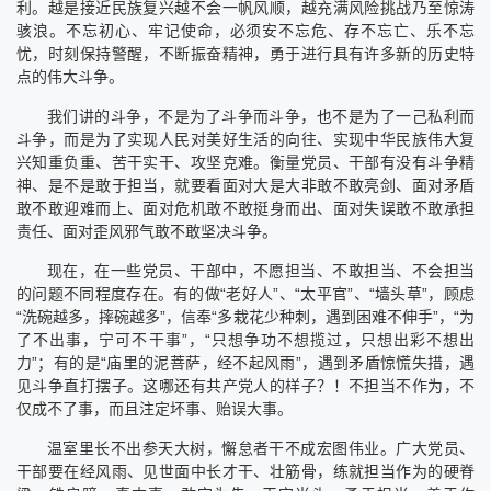
利。越是接近民族复兴越不会一帆风顺，越充满风险挑战乃至惊涛
骇浪。不忘初心、牢记使命，必须安不忘危、存不忘亡、乐不忘
忧，时刻保持警醒，不断振奋精神，勇于进行具有许多新的历史特
点的伟大斗争。
我们讲的斗争，不是为了斗争而斗争，也不是为了一己私利而
斗争，而是为了实现人民对美好生活的向往、实现中华民族伟大复
兴知重负重、苦干实干、攻坚克难。衡量党员、干部有没有斗争精
神、是不是敢于担当，就要看面对大是大非敢不敢亮剑、面对矛盾
敢不敢迎难而上、面对危机敢不敢挺身而出、面对失误敢不敢承担
责任、面对歪风邪气敢不敢坚决斗争。
现在，在一些党员、干部中，不愿担当、不敢担当、不会担当
的问题不同程度存在。有的做“老好人”、“太平官”、“墙头草”，顾虑
“洗碗越多，摔碗越多”，信奉“多栽花少种刺，遇到困难不伸手”，“为
了不出事，宁可不干事”，“只想争功不想揽过，只想出彩不想出
力”；有的是“庙里的泥菩萨，经不起风雨”，遇到矛盾惊慌失措，遇
见斗争直打摆子。这哪还有共产党人的样子？！不担当不作为，不
仅成不了事，而且注定坏事、贻误大事。
温室里长不出参天大树，懈怠者干不成宏图伟业。广大党员、
干部要在经风雨、见世面中长才干、壮筋骨，练就担当作为的硬脊