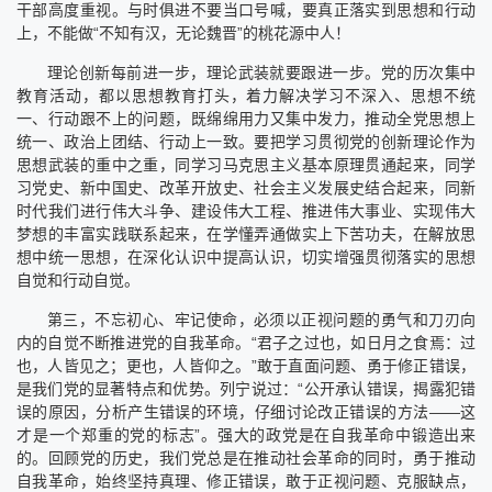
干部高度重视。与时俱进不要当口号喊，要真正落实到思想和行动
上，不能做“不知有汉，无论魏晋”的桃花源中人！
理论创新每前进一步，理论武装就要跟进一步。党的历次集中
教育活动，都以思想教育打头，着力解决学习不深入、思想不统
一、行动跟不上的问题，既绵绵用力又集中发力，推动全党思想上
统一、政治上团结、行动上一致。要把学习贯彻党的创新理论作为
思想武装的重中之重，同学习马克思主义基本原理贯通起来，同学
习党史、新中国史、改革开放史、社会主义发展史结合起来，同新
时代我们进行伟大斗争、建设伟大工程、推进伟大事业、实现伟大
梦想的丰富实践联系起来，在学懂弄通做实上下苦功夫，在解放思
想中统一思想，在深化认识中提高认识，切实增强贯彻落实的思想
自觉和行动自觉。
第三，不忘初心、牢记使命，必须以正视问题的勇气和刀刃向
内的自觉不断推进党的自我革命。“君子之过也，如日月之食焉：过
也，人皆见之；更也，人皆仰之。”敢于直面问题、勇于修正错误，
是我们党的显著特点和优势。列宁说过：“公开承认错误，揭露犯错
误的原因，分析产生错误的环境，仔细讨论改正错误的方法——这
才是一个郑重的党的标志”。强大的政党是在自我革命中锻造出来
的。回顾党的历史，我们党总是在推动社会革命的同时，勇于推动
自我革命，始终坚持真理、修正错误，敢于正视问题、克服缺点，