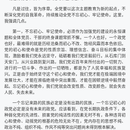
凡是过往，皆为序章。全党要以这次主题教育为新的起点，不
断深化党的自我革命，持续推动全党不忘初心、牢记使命。这里，
我强调几点。
第一，不忘初心、牢记使命，必须作为加强党的建设的永恒课
题和全体党员、干部的终身课题常抓不懈。一个人也好，一个政党
也好，最难得的就是历经沧桑而初心不改、饱经风霜而本色依旧。
党的初心和使命是党的性质宗旨、理想信念、奋斗目标的集中体
现，激励着我们党永远坚守，砥砺着我们党坚毅前行。从石库门到
天安门，从兴业路到复兴路，我们党近百年来所付出的一切努力、
进行的一切斗争、作出的一切牺牲，都是为了人民幸福和民族复
兴。正是由于始终坚守这个初心和使命，我们党才能在极端困境中
发展壮大，才能在濒临绝境中突出重围，才能在困顿逆境中毅然奋
起。忘记初心和使命，我们党就会改变性质、改变颜色，就会失去
人民、失去未来。
一个忘记来路的民族必定是没有出路的民族，一个忘记初心的
政党必定是没有未来的政党。应该看到，在党长期执政条件下，各
种弱化党的先进性、损害党的纯洁性的因素无时不有，各种违背初
心和使命、动摇党的根基的危险无处不在，党内存在的思想不纯、
政治不纯、组织不纯、作风不纯等突出问题尚未得到根本解决。