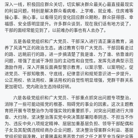
深入一线，积极回应群众关切，切实解决群众最关心最直接最现实
的利益问题，特别是解决群众看病难、上学难、就业难、住房难等
操心事、揪心事，以看得见的变化回应群众期盼，群众获得感、幸
福感、安全感明显提升。许多群众谈到，现在我们话有地方说了，
干部的面经常能见到了，以前难办的事也有人去办了。
五是各级党组织和广大党员、干部深入进行清正廉洁教育，涵
养了风清气正的政治生态。通过教育引导广大党员、干部回看走过
的路、远眺前行的路，进一步搞清楚了我是谁、为了谁、依靠谁的
问题，增强了忠诚干净担当的主动性和自觉性。发挥先进典型示范
激励作用，深入开展反面典型警示教育，以案示警、以案明纪，促
进党员、干部知敬畏、守底线，纪律意识和规矩意识进一步提升，
公正用权、依法用权、廉洁用权的自觉性明显增强，党群干群关系
更加密切，党内政治生态持续好转。
六是各级党组织和广大党员、干部重点抓突出问题专项整治，
消除了一些可能动摇党的根基、阻碍党的事业的因素。这次主题教
育把开展专项整治作为增强实效的重要抓手，对突出问题进行大排
查、大扫除，坚决整治落实党中央决策部署阳奉阴违、不担当不作
为、违反中央八项规定精神、层层加重基层负担、领导干部配偶和
子女及其配偶违规经商办企业问题，坚决整治侵害群众利益、基层
党组织软弱涣散、对黄赌毒和黑恶势力听之任之甚至充当保护伞等